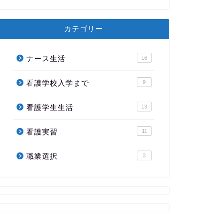
カテゴリー
ナース生活
16
看護学校入学まで
9
看護学生生活
13
看護実習
11
職業選択
3