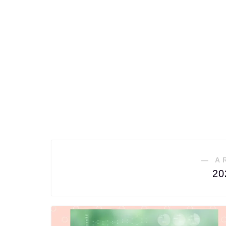
― A
2