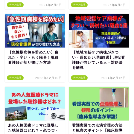
ナース生活
2024年2月8日
ナース生活
2026年6月3日
【急性期病棟を辞めたい】疲
【地域包括ケア病棟がきつ
れた・辛い・もう限界！現役
い・辞めたい理由9選】現役看
看護師が切り抜けた方法
護師が向いている人・対処法
を解説
ナース生活
2023年12月10日
ナース生活
2024年2月16日
あの人気医療ドラマに登場し
看護実習での点滴管理の方法
た聴診器はどれ？～恋つづ・
と観察のポイント【臨床指導