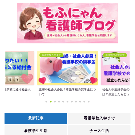
看護学校入学まで
看護学校入学まで
版】看護学校に通う社会人
主婦や社会人必見！看護学校の奨学金につ
社会人や主婦学生の看
いて
は？孤立したらどう...
最新記事
看護学校入学まで
看護学生生活
ナース生活