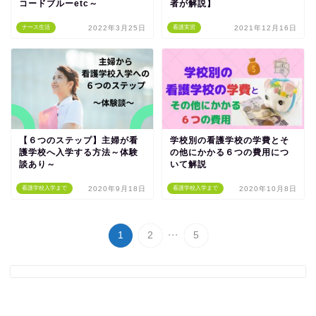
コードブルーetc～
者が解説】
ナース生活
2022年3月25日
看護実習
2021年12月16日
【６つのステップ】主婦が看
学校別の看護学校の学費とそ
護学校へ入学する方法～体験
の他にかかる６つの費用につ
談あり～
いて解説
看護学校入学まで
2020年9月18日
看護学校入学まで
2020年10月8日
...
1
2
5