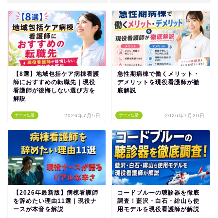
【8選】地域包括ケア病棟看護
急性期病棟で働くメリット・
師におすすめの転職先｜現役
デメリットを現役看護師が徹
看護師が後悔しない選び方を
底解説
解説
ナース生活
2026年7月5日
ナース生活
2026年7月20日
【2026年最新版】病棟看護師
コードブルーの聴診器を徹底
を辞めたい理由11選｜現役ナ
調査！藍沢・白石・緋山ら使
ースが本音を解説
用モデルを現役看護師が解説