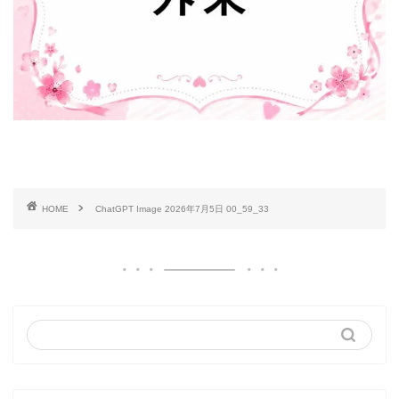
HOME
ChatGPT Image 2026年7月5日 00_59_33