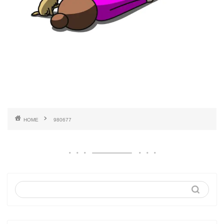
HOME
980677