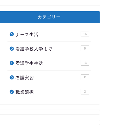
カテゴリー
ナース生活
16
看護学校入学まで
9
看護学生生活
13
看護実習
11
職業選択
3