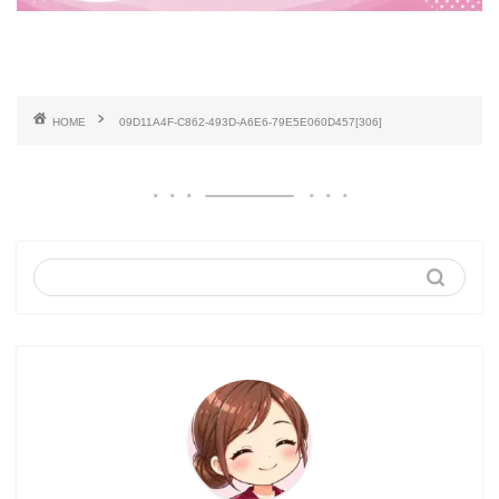
HOME
09D11A4F-C862-493D-A6E6-79E5E060D457[306]