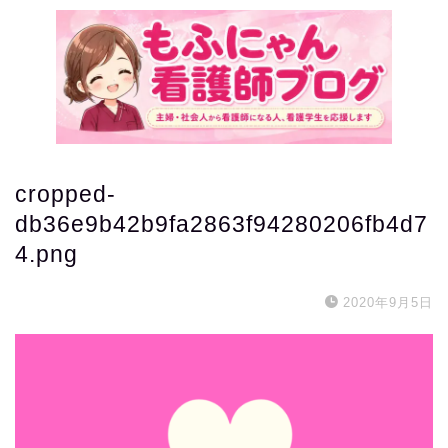
cropped-
db36e9b42b9fa2863f94280206fb4d7
4.png
2020年9月5日