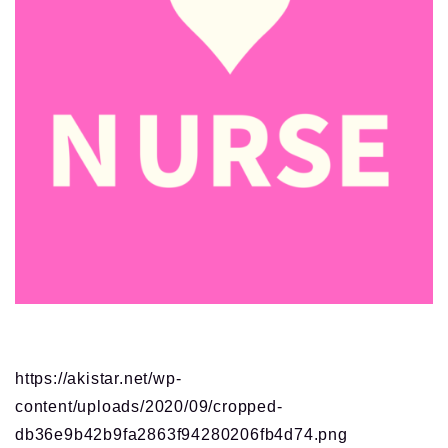
https://akistar.net/wp-
content/uploads/2020/09/cropped-
db36e9b42b9fa2863f94280206fb4d74.png