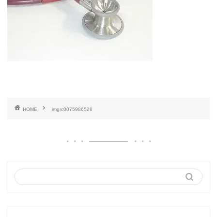
HOME
imgrc0075986526