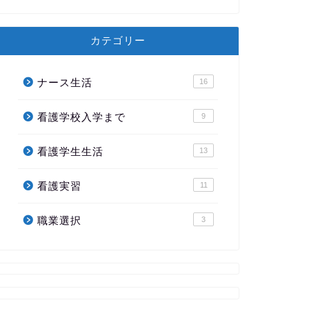
カテゴリー
ナース生活
16
看護学校入学まで
9
看護学生生活
13
看護実習
11
職業選択
3