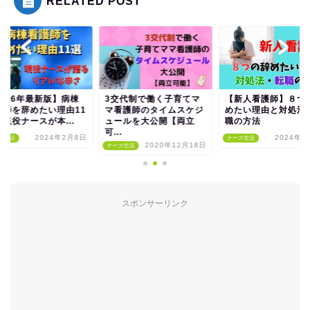
RELATED POST
2026年最新版】病棟
3交代制で働く子育てマ
【新人看護師】８つ
護師を辞めたい理由11
マ看護師のタイムスケジ
めたい理由と対処法
現役ナースが本...
ュールを大公開【両立
職の方法
可...
2024年2月8日
2024年7
ス生活
ナース生活
2020年12月18日
ナース生活
スポンサーリンク